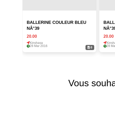
BALLERINE COULEUR BLEU
BALLE
NÂ°39
NÂ°3
20.00
20.00
Kinshasa
Kinsh
28 Mar 2016
28 Ma
0
Vous souha