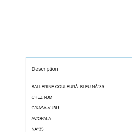
Description
BALLERINE COULEURÂ BLEU NÂ°39
CHEZ NJM
C/KASA-VUBU
AV/OPALA
NÂ°35