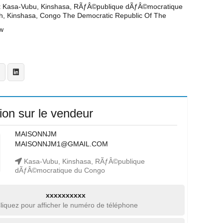
t
Kasa-Vubu, Kinshasa, RÃƒÂ©publique dÃƒÂ©mocratique
h, Kinshasa, Congo The Democratic Republic Of The
w
ion sur le vendeur
MAISONNJM
MAISONNJM1@GMAIL.COM
Kasa-Vubu, Kinshasa, RÃƒÂ©publique
dÃƒÂ©mocratique du Congo
xxxxxxxxxx
liquez pour afficher le numéro de téléphone