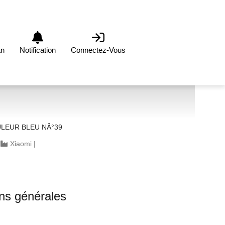
an
Notification
Connectez-Vous
BALLERINE COULEUR BLEU NÂ°39
|
Xiaomi
|
ons générales