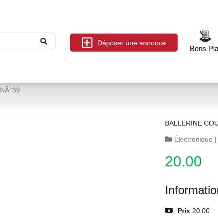
Déposer une annonce
Bons Pl
NÂ°39
Éléctronique
20.00
Informati
Prix
20.00