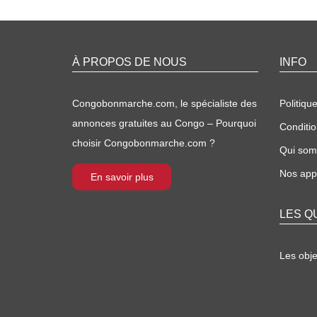
À PROPOS DE NOUS
INFO
Congobonmarche.com, le spécialiste des
Politique
annonces gratuites au Congo – Pourquoi
Conditio
choisir Congobonmarche.com ?
Qui so
Nos appl
En savoir plus
LES Q
Les obj