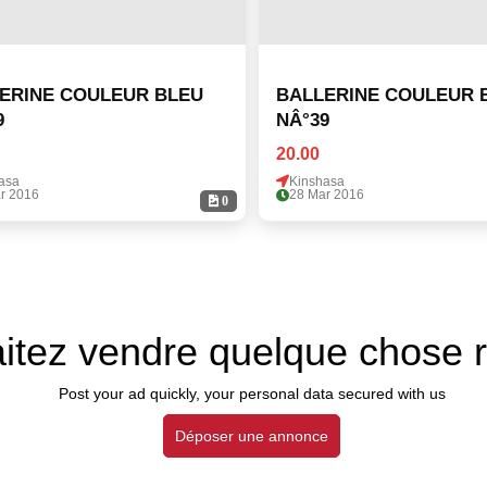
RINE COULEUR BLEU
BALLERINE COULEUR BLEU
9
NÂ°39
20.00
asa
Kinshasa
r 2016
28 Mar 2016
0
itez vendre quelque chose 
Post your ad quickly, your personal data secured with us
Déposer une annonce