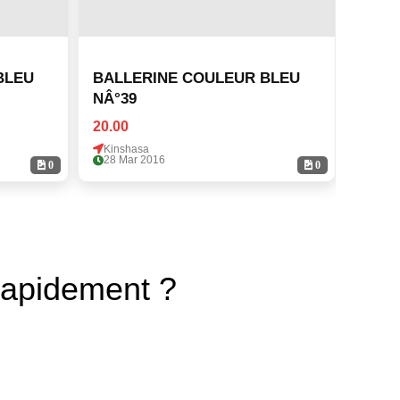
BALLERINE COULEUR BLEU
BALLE
NÂ°39
NÂ°3
20.00
20.00
Kinshasa
Kinsh
28 Mar 2016
28 Ma
0
0
rapidement ?