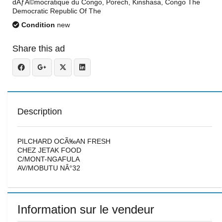
dÃƒÂ©mocratique du Congo, Porech, Kinshasa, Congo The
Democratic Republic Of The
Condition
new
Share this ad
Description
PILCHARD OCÃ‰AN FRESH
CHEZ JETAK FOOD
C/MONT-NGAFULA
AV/MOBUTU NÂ°32
Information sur le vendeur