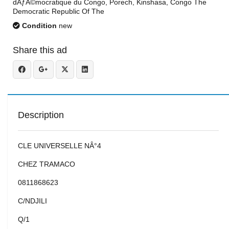
dÃƒÂ©mocratique du Congo, Porech, Kinshasa, Congo The
Democratic Republic Of The
Condition
new
Share this ad
Description
CLE UNIVERSELLE NÂ°4
CHEZ TRAMACO
0811868623
C/NDJILI
Q/1