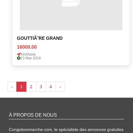
GOUTTIÃˆRE GRAND
16000.00
Kinshasa
23 Mar 2016
‹
1
2
3
4
›
À PROPOS DE NOUS
Congobonmarche.com, le spécialiste des annonces gratuites