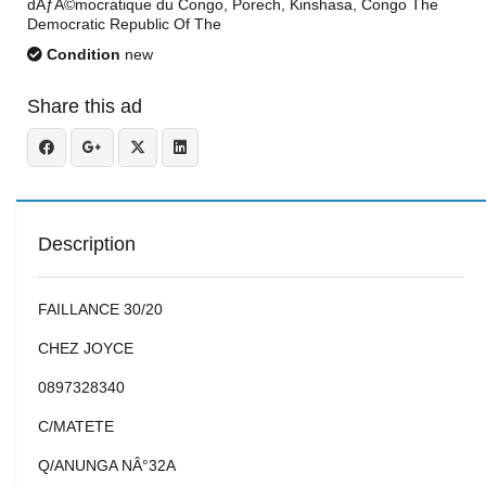
dÃƒÂ©mocratique du Congo, Porech, Kinshasa, Congo The
Democratic Republic Of The
Condition
new
Share this ad
Description
FAILLANCE 30/20
CHEZ JOYCE
0897328340
C/MATETE
Q/ANUNGA NÂ°32A