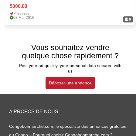
5000.00
Kinshasa
08 Mar 2016
0
Vous souhaitez vendre
quelque chose rapidement ?
Post your ad quickly, your personal data secured with
us
Déposer une annonce
À PROPOS DE NOUS
Congobonmarche.com, le spécialiste des annonces gratuites
au Congo – Pourquoi choisir Congobonmarche.com ?