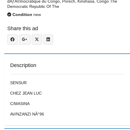
dÃƒÂ©mocratique du Congo, Porech, Kinshasa, Congo The
Democratic Republic Of The
Condition
new
Share this ad
Description
SENSUR
CHEZ JEAN LUC
C/MASINA
AV/NZANZI NÂ°96