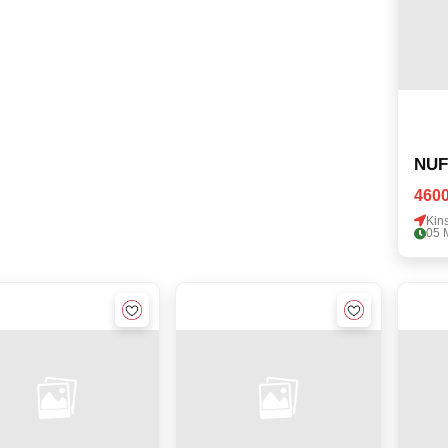
NUF
4600
Kin
05 