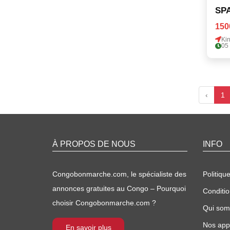
SP
150
Ki
05
‹
1
À PROPOS DE NOUS
INFO
Congobonmarche.com, le spécialiste des
Politique
annonces gratuites au Congo – Pourquoi
Conditio
choisir Congobonmarche.com ?
Qui so
Nos appl
En savoir plus