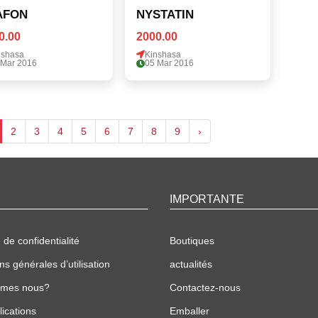
AFON
NYSTATIN
0.00
2000.00
nshasa
Kinshasa
 Mar 2016
05 Mar 2016
2
3
4
5
6
7
8
9
›
IMPORTANTE
 de confidentialité
Boutiques
ns générales d’utilisation
actualités
mmes nous?
Contactez-nous
ications
Emballer