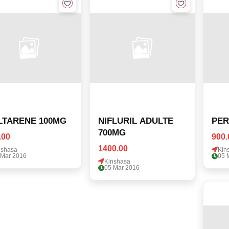
LTARENE 100MG
NIFLURIL ADULTE
PE
700MG
.00
900.
1400.00
nshasa
Kin
 Mar 2016
05 
Kinshasa
05 Mar 2016