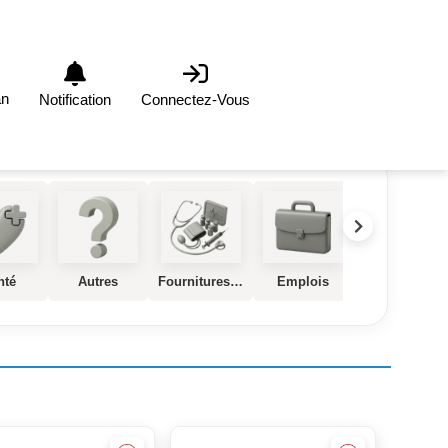
an
Notification
Connectez-Vous
nté
Autres
Fournitures et Equipements Médical
Emplois