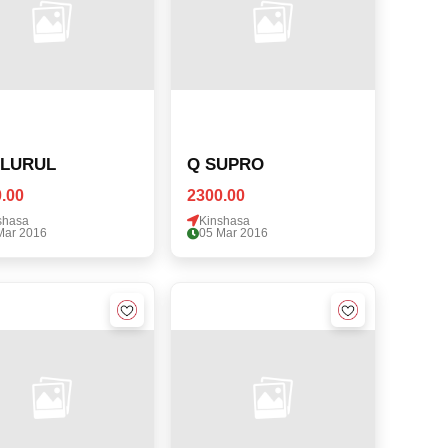
LURUL
Q SUPRO
.00
2300.00
shasa
Kinshasa
Mar 2016
05 Mar 2016