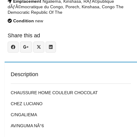
Emplacement
Ngaliema, Kinshasa, RÃƒÂ©publique
dÃƒÂ©mocratique du Congo, Porech, Kinshasa, Congo The
Democratic Republic Of The
Condition
new
Share this ad
Description
CHAUSSURE HOME COULEUR CHOCOLAT
CHEZ LUCIANO
C/NGALIEMA
AV/NGUMA NÂ°6