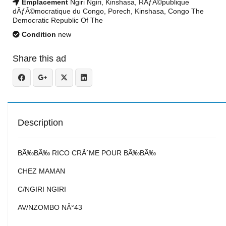
Emplacement
Ngiri Ngiri, Kinshasa, RÃƒÂ©publique
dÃƒÂ©mocratique du Congo, Porech, Kinshasa, Congo The
Democratic Republic Of The
Condition
new
Share this ad
Description
BÃ‰BÃ‰ RICO CRÃˆME POUR BÃ‰BÃ‰
CHEZ MAMAN
C/NGIRI NGIRI
AV/NZOMBO NÂ°43