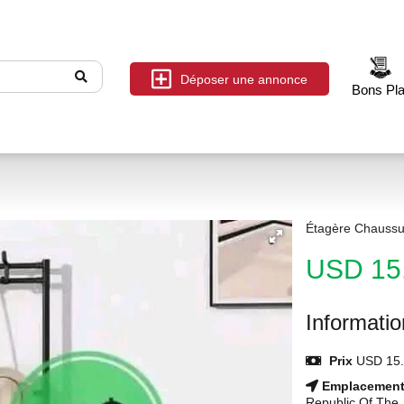
Déposer une annonce
Bons Pl
Étagère Chaussu
USD 15
Informati
Prix
USD 15.
Emplacemen
Republic Of The