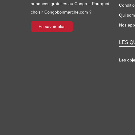
annonces gratuites au Congo – Pourquoi
Conditio
choisir Congobonmarche.com ?
Qui so
Nos appl
En savoir plus
LES Q
Les obj