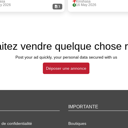
asa
Kinshasa
y 2026
16 May 2026
3
itez vendre quelque chose 
Post your ad quickly, your personal data secured with us
Déposer une annonce
IMPORTANTE
 de confidentialité
Boutiques