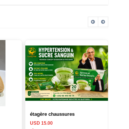
étagère chaussures
étagè
USD 15.00
USD 1