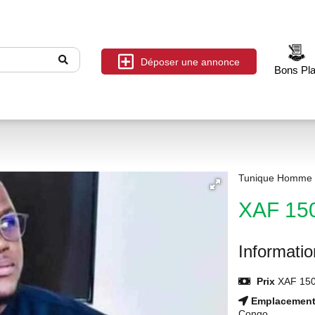
Déposer une annonce
Bons Pl
Tunique Homme 
XAF 15
Informati
Prix
XAF 150
Emplacemen
Congo