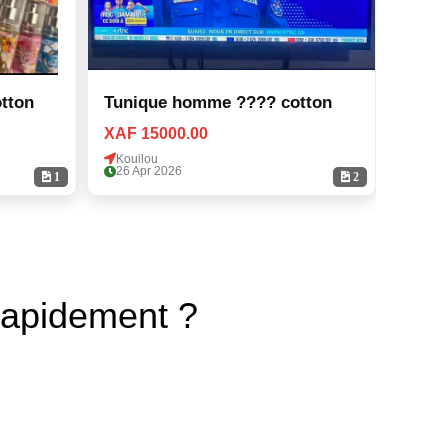
tton
Tunique homme ???? cotton
Tuni
XAF 15000.00
XAF 1
Kouilou
Kouil
26 Apr 2026
26 Ap
1
2
rapidement ?