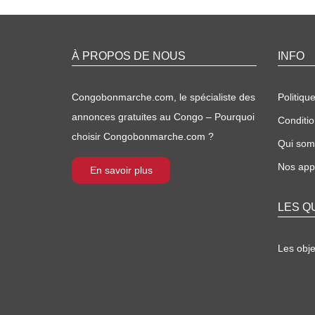
À PROPOS DE NOUS
INFO
Congobonmarche.com, le spécialiste des
Politique
annonces gratuites au Congo – Pourquoi
Conditio
choisir Congobonmarche.com ?
Qui so
Nos appl
En savoir plus
LES Q
Les obj