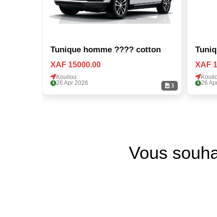
Tunique homme ???? cotton
Tuni
XAF 15000.00
XAF 1
Kouilou
Kouil
26 Apr 2026
26 Ap
3
Vous souha