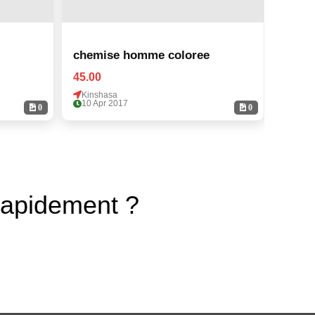
chemise homme coloree
chem
45.00
45.00
Kinshasa
Kinsh
10 Apr 2017
10 Ap
0
0
rapidement ?