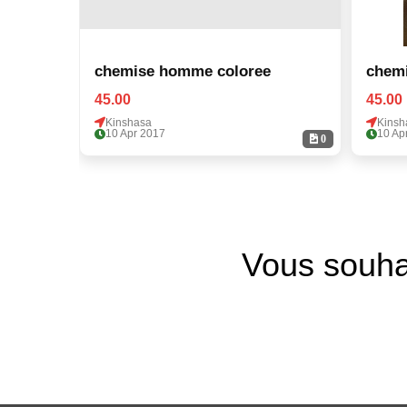
chemise homme coloree
chem
45.00
45.00
Kinshasa
Kinsh
10 Apr 2017
10 Ap
0
Vous souha