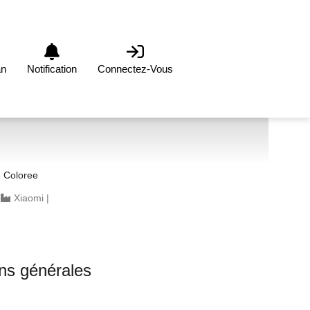
an
Notification
Connectez-Vous
 Coloree
|
Xiaomi
|
ons générales