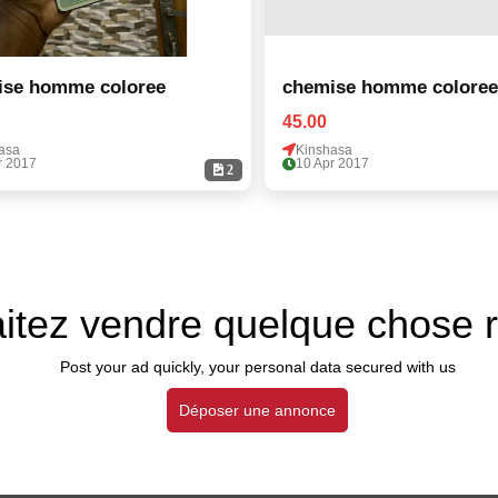
ise homme coloree
chemise homme coloree
45.00
asa
Kinshasa
r 2017
10 Apr 2017
2
itez vendre quelque chose 
Post your ad quickly, your personal data secured with us
Déposer une annonce