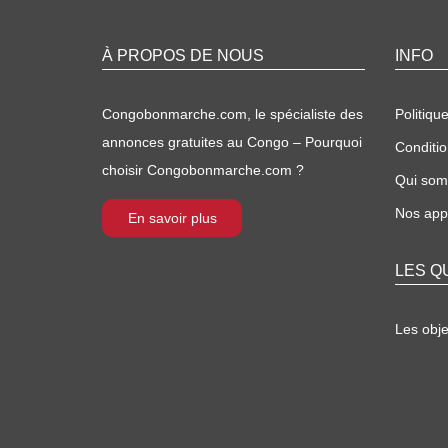
À PROPOS DE NOUS
INFO
Congobonmarche.com, le spécialiste des
Politique
annonces gratuites au Congo – Pourquoi
Conditio
choisir Congobonmarche.com ?
Qui so
Nos appl
En savoir plus
LES Q
Les obj