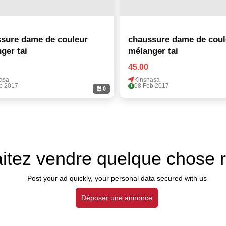
sure dame de couleur
chaussure dame de coul
mélanger tai
mélanger tai
45.00
asa
Kinshasa
b 2017
08 Feb 2017
0
itez vendre quelque chose 
Post your ad quickly, your personal data secured with us
Déposer une annonce