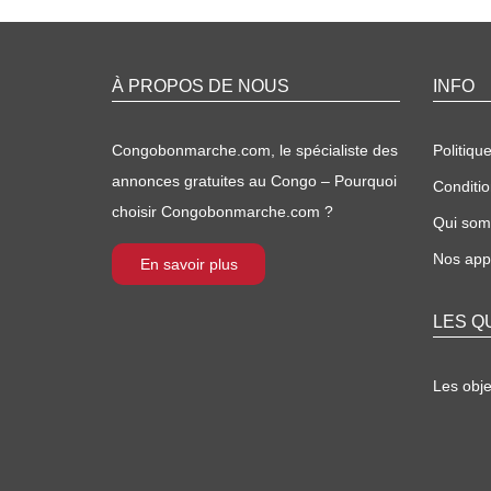
À PROPOS DE NOUS
INFO
Congobonmarche.com, le spécialiste des
Politique
annonces gratuites au Congo – Pourquoi
Conditio
choisir Congobonmarche.com ?
Qui so
Nos appl
En savoir plus
LES Q
Les obj