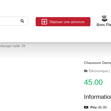
Déposer une annonce
Bons Pl
langer taille 39
Éléctronique
45.00
Informati
Prix
45.00