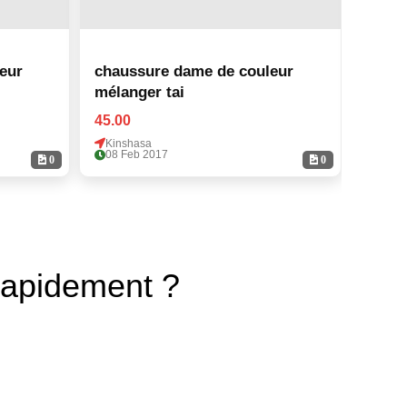
eur
chaussure dame de couleur
chaus
mélanger tai
45.00
45.00
Kinshasa
Kinsh
08 Feb 2017
08 Fe
0
0
rapidement ?