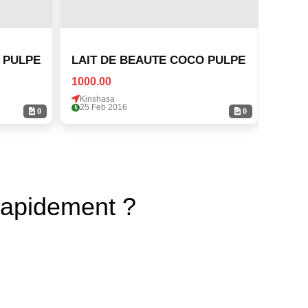
 PULPE
LAIT DE BEAUTE COCO PULPE
LAIT
1000.00
1000.
Kinshasa
Kinsh
25 Feb 2016
25 Fe
0
0
rapidement ?