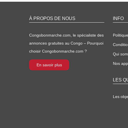
À PROPOS DE NOUS
INFO
Congobonmarche.com, le spécialiste des
Politique
annonces gratuites au Congo – Pourquoi
Conditio
choisir Congobonmarche.com ?
Qui so
Nos appl
En savoir plus
LES Q
Les obj