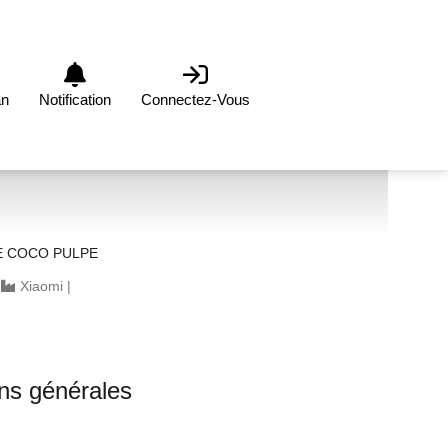
an
Notification
Connectez-Vous
E COCO PULPE
|
Xiaomi
|
0
ons générales