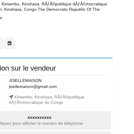
t
Kintambo, Kinshasa, RÃƒÂ©publique dÃƒÂ©mocratique
h, Kinshasa, Congo The Democratic Republic Of The
w
ion sur le vendeur
JISELLEMAISON
jisellemaison@gmail.com
Kintambo, Kinshasa, RÃƒÂ©publique
dÃƒÂ©mocratique du Congo
xxxxxxxxxx
liquez pour afficher le numéro de téléphone