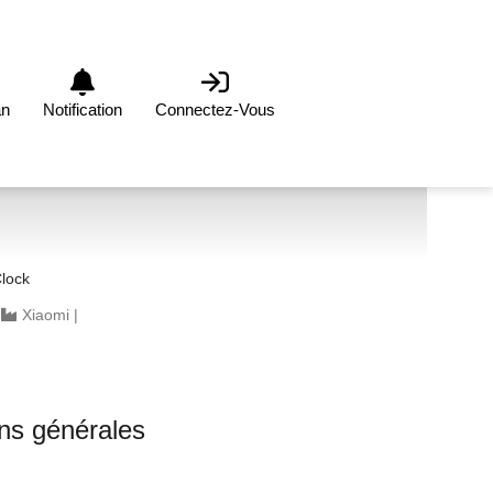
an
Notification
Connectez-Vous
lock
|
Xiaomi
|
0
ons générales