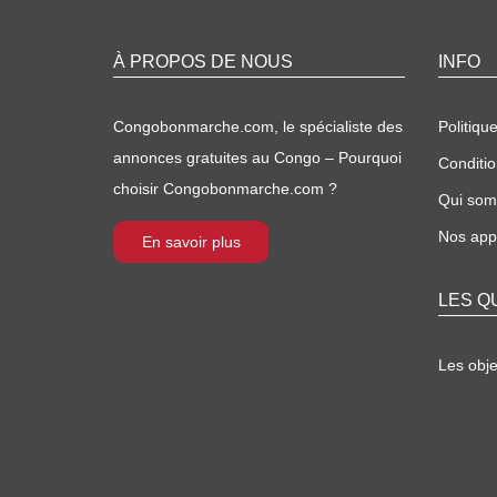
À PROPOS DE NOUS
INFO
Congobonmarche.com, le spécialiste des
Politique
annonces gratuites au Congo – Pourquoi
Conditio
choisir Congobonmarche.com ?
Qui so
Nos appl
En savoir plus
LES Q
Les obj