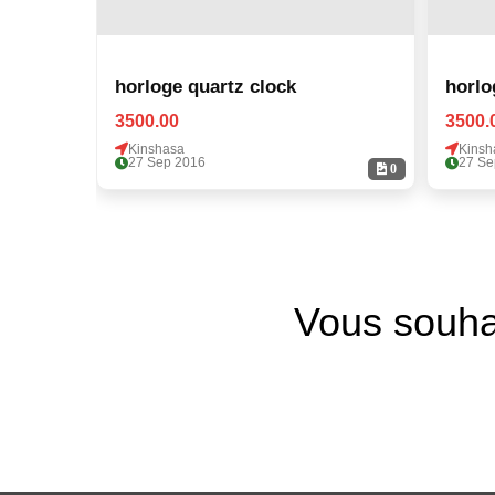
horloge quartz clock
horlo
3500.00
3500.
Kinshasa
Kinsh
27 Sep 2016
27 Se
0
Vous souha