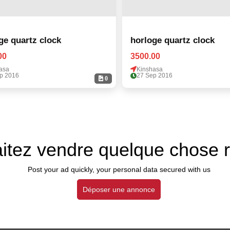
ge quartz clock
horloge quartz clock
00
3500.00
asa
Kinshasa
p 2016
27 Sep 2016
0
itez vendre quelque chose 
Post your ad quickly, your personal data secured with us
Déposer une annonce