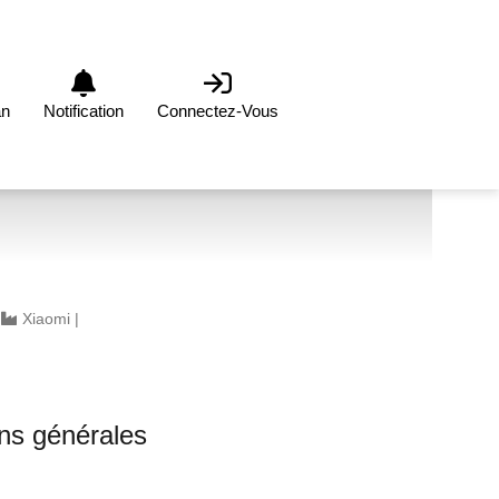
an
Notification
Connectez-Vous
|
Xiaomi
|
0
ons générales