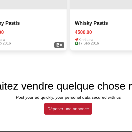
y Pastis
Whisky Pastis
00
4500.00
asa
Kinshasa
p 2016
17 Sep 2016
0
itez vendre quelque chose 
Post your ad quickly, your personal data secured with us
Déposer une annonce