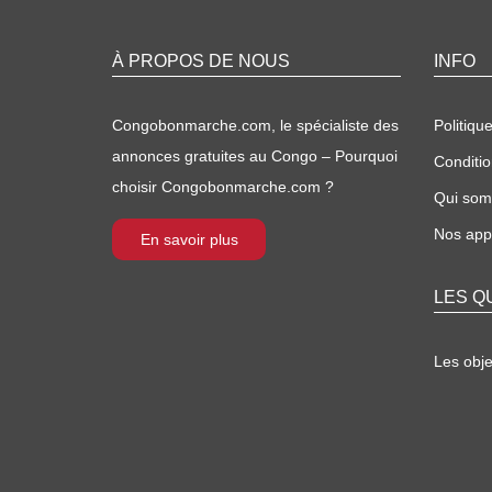
À PROPOS DE NOUS
INFO
Congobonmarche.com, le spécialiste des
Politique
annonces gratuites au Congo – Pourquoi
Conditio
choisir Congobonmarche.com ?
Qui so
Nos appl
En savoir plus
LES Q
Les obj