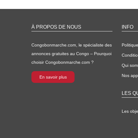
À PROPOS DE NOUS
INFO
Congobonmarche.com, le spécialiste des
Politique
annonces gratuites au Congo – Pourquoi
Conditio
choisir Congobonmarche.com ?
Qui so
Nos appl
En savoir plus
LES Q
Les obj