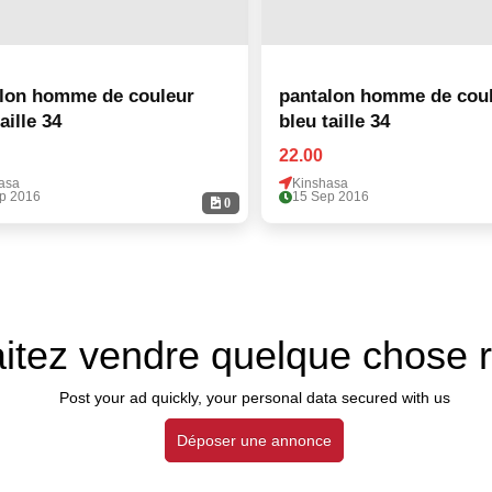
lon homme de couleur
pantalon homme de cou
aille 34
bleu taille 34
22.00
asa
Kinshasa
p 2016
15 Sep 2016
0
itez vendre quelque chose 
Post your ad quickly, your personal data secured with us
Déposer une annonce