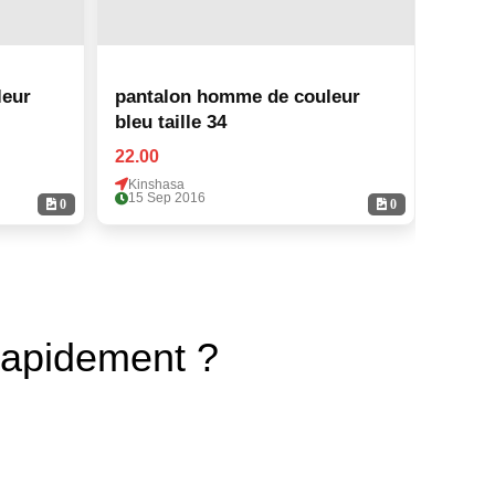
leur
pantalon homme de couleur
panta
bleu taille 34
bleu t
22.00
22.00
Kinshasa
Kinsh
15 Sep 2016
15 Se
0
0
rapidement ?