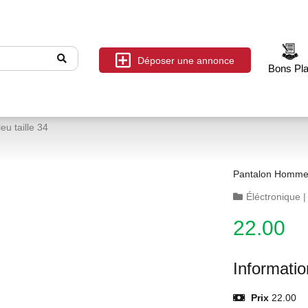
Déposer une annonce
Bons Pl
u taille 34
Pantalon Homme 
Éléctronique
22.00
Informati
Prix
22.00