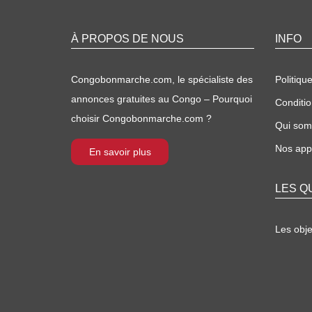
À PROPOS DE NOUS
INFO
Congobonmarche.com, le spécialiste des
Politique
annonces gratuites au Congo – Pourquoi
Conditio
choisir Congobonmarche.com ?
Qui so
Nos appl
En savoir plus
LES Q
Les obj