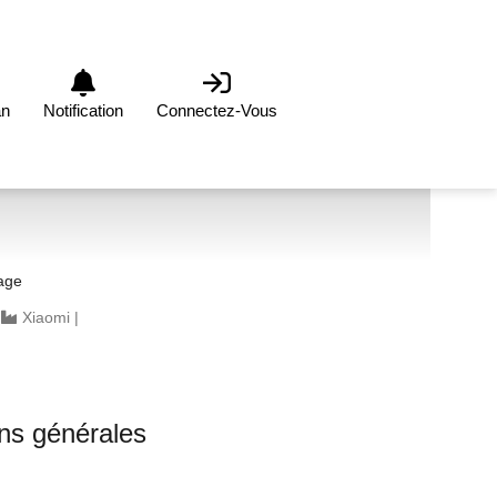
an
Notification
Connectez-Vous
age
|
Xiaomi
|
ons générales