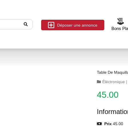
Déposer une annonce
Bons Pl
Table De Maquill
Éléctronique
45.00
Informati
Prix
45.00