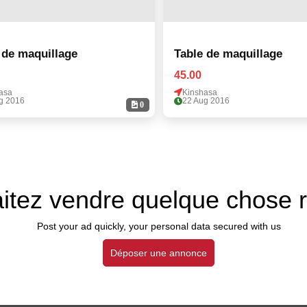
 de maquillage
Table de maquillage
45.00
asa
Kinshasa
g 2016
22 Aug 2016
0
itez vendre quelque chose 
Post your ad quickly, your personal data secured with us
Déposer une annonce