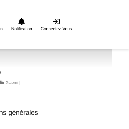
an
Notification
Connectez-Vous
8
|
Xiaomi
|
ons générales