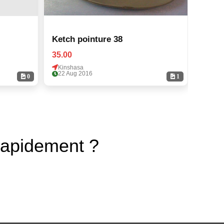
Ketch pointure 38
Ketch
35.00
35.00
Kinshasa
Kinsh
22 Aug 2016
22 Au
0
1
rapidement ?