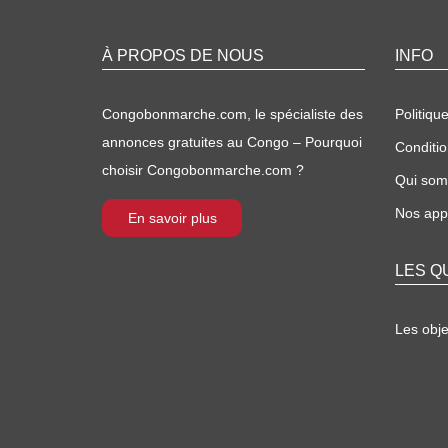
À PROPOS DE NOUS
INFO
Congobonmarche.com, le spécialiste des
Politique
annonces gratuites au Congo – Pourquoi
Conditio
choisir Congobonmarche.com ?
Qui so
Nos appl
En savoir plus
LES Q
Les obj