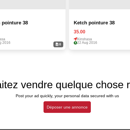
 pointure 38
Ketch pointure 38
35.00
asa
Kinshasa
g 2016
22 Aug 2016
0
itez vendre quelque chose 
Post your ad quickly, your personal data secured with us
Déposer une annonce