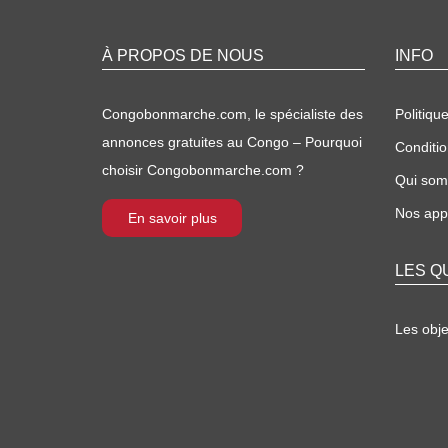
À PROPOS DE NOUS
INFO
Congobonmarche.com, le spécialiste des
Politique
annonces gratuites au Congo – Pourquoi
Conditio
choisir Congobonmarche.com ?
Qui so
Nos appl
En savoir plus
LES Q
Les obj