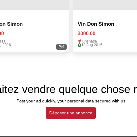
Don Simon
Vin Don Simon
00
3000.00
asa
Kinshasa
g 2016
18 Aug 2016
0
itez vendre quelque chose 
Post your ad quickly, your personal data secured with us
Déposer une annonce