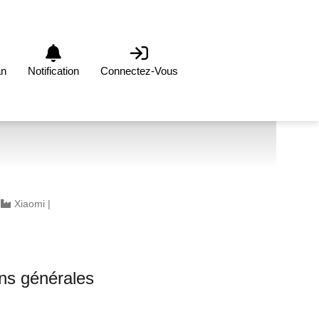
an
Notification
Connectez-Vous
|
Xiaomi
|
0
ons générales