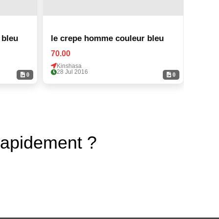
 bleu
le crepe homme couleur bleu
le cr
70.00
70.00
Kinshasa
Kinsh
28 Jul 2016
28 Ju
0
0
rapidement ?