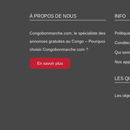
À PROPOS DE NOUS
INFO
Congobonmarche.com, le spécialiste des
Politique
annonces gratuites au Congo – Pourquoi
Conditio
choisir Congobonmarche.com ?
Qui so
Nos appl
En savoir plus
LES Q
Les obj