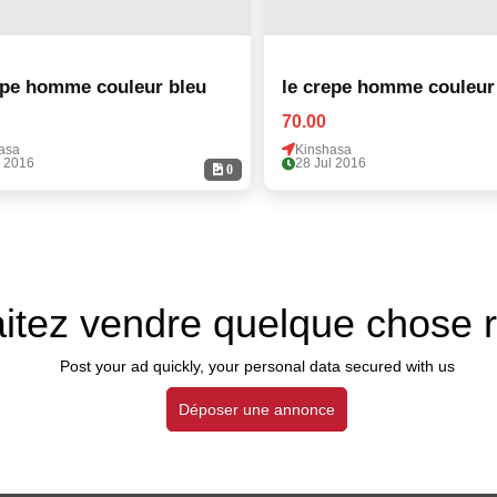
epe homme couleur bleu
le crepe homme couleur
70.00
asa
Kinshasa
l 2016
28 Jul 2016
0
itez vendre quelque chose 
Post your ad quickly, your personal data secured with us
Déposer une annonce