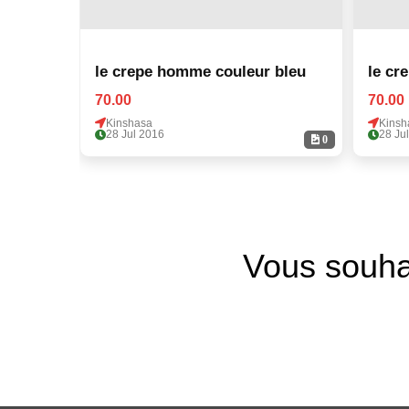
le crepe homme couleur bleu
le cr
70.00
70.00
Kinshasa
Kinsh
28 Jul 2016
28 Ju
0
Vous souha