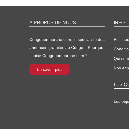
À PROPOS DE NOUS
INFO
Congobonmarche.com, le spécialiste des
Politique
annonces gratuites au Congo – Pourquoi
Conditio
choisir Congobonmarche.com ?
Qui so
Nos appl
En savoir plus
LES Q
Les obj