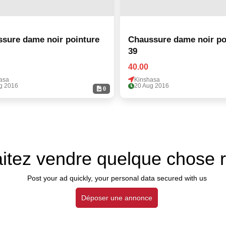
sure dame noir pointure
Chaussure dame noir po
39
40.00
asa
Kinshasa
g 2016
20 Aug 2016
0
itez vendre quelque chose 
Post your ad quickly, your personal data secured with us
Déposer une annonce