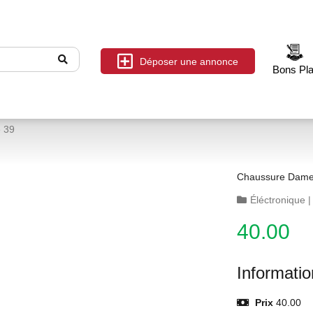
Déposer une annonce
Bons Pl
e 39
Chaussure Dame 
Éléctronique
40.00
Informati
Prix
40.00