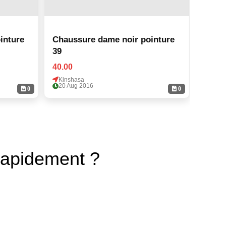
inture
Chaussure dame noir pointure
Chaus
39
39
40.00
40.00
Kinshasa
Kinsh
20 Aug 2016
20 Au
0
0
rapidement ?