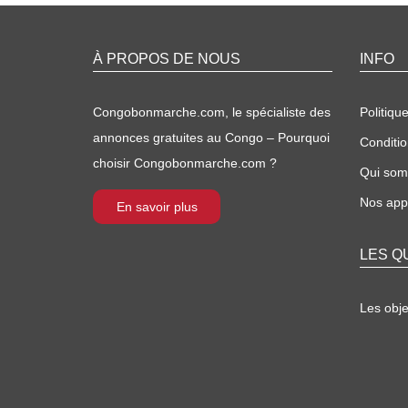
À PROPOS DE NOUS
INFO
Congobonmarche.com, le spécialiste des
Politique
annonces gratuites au Congo – Pourquoi
Conditio
choisir Congobonmarche.com ?
Qui so
Nos appl
En savoir plus
LES Q
Les obj