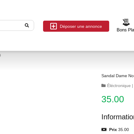
Déposer une annonce
Bons Pl
9
Sandal Dame Noir
Éléctronique
35.00
Informati
Prix
35.00