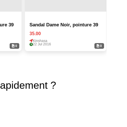
ure 39
Sandal Dame Noir, pointure 39
Sanda
35.00
35.00
Kinshasa
Kinsh
22 Jul 2016
22 Ju
0
0
rapidement ?