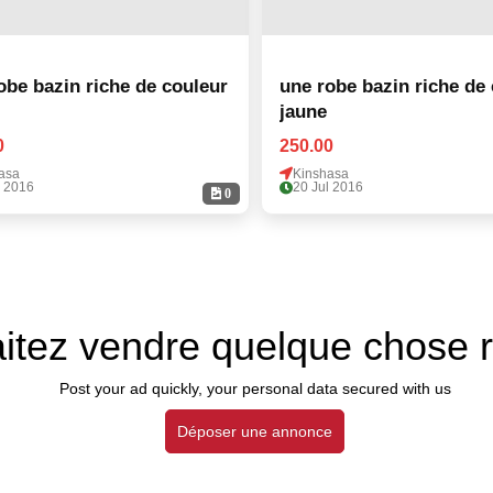
obe bazin riche de couleur
une robe bazin riche de
jaune
0
250.00
asa
Kinshasa
l 2016
20 Jul 2016
0
itez vendre quelque chose 
Post your ad quickly, your personal data secured with us
Déposer une annonce