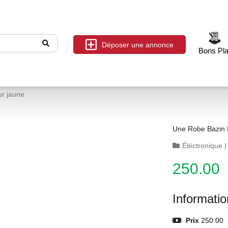
Déposer une annonce
Bons Pl
ur jaune
Une Robe Bazin 
Éléctronique
250.00
Informati
Prix
250.00