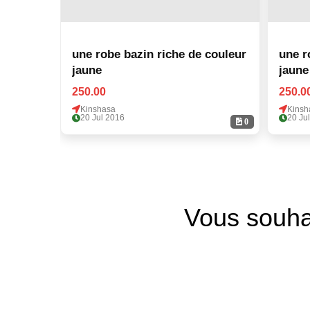
une robe bazin riche de couleur
une r
jaune
jaune
250.00
250.0
Kinshasa
Kinsh
20 Jul 2016
20 Ju
0
Vous souha