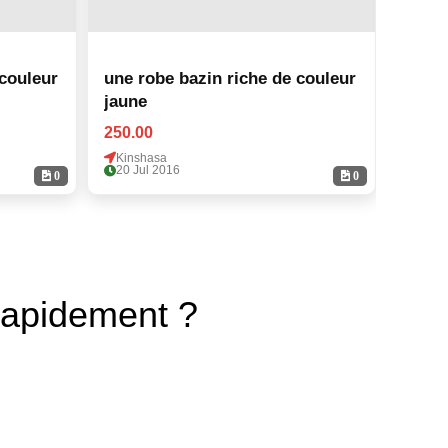
 couleur
une robe bazin riche de couleur
une r
jaune
jaune
250.00
250.0
Kinshasa
Kinsh
20 Jul 2016
20 Ju
0
0
rapidement ?