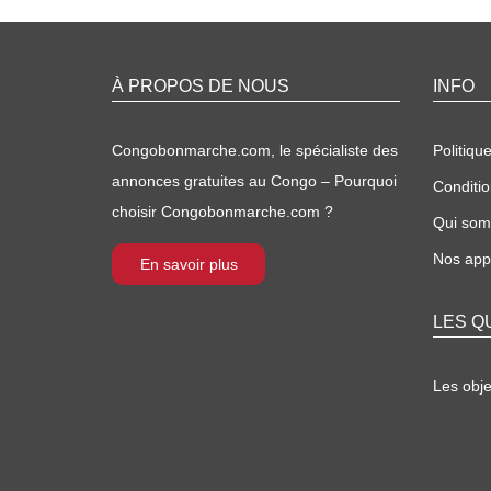
À PROPOS DE NOUS
INFO
Congobonmarche.com, le spécialiste des
Politique
annonces gratuites au Congo – Pourquoi
Conditio
choisir Congobonmarche.com ?
Qui so
Nos appl
En savoir plus
LES Q
Les obj