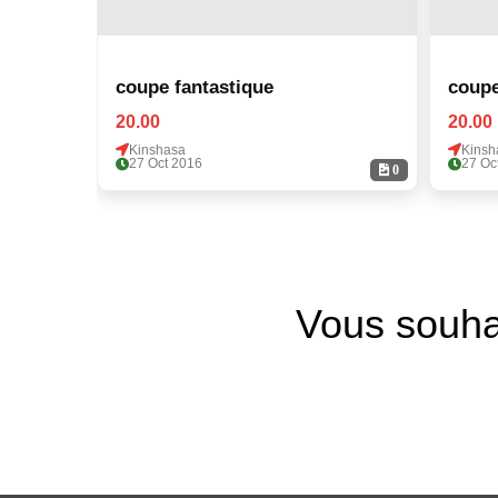
coupe fantastique
coupe
20.00
20.00
Kinshasa
Kinsh
27 Oct 2016
27 Oc
0
Vous souha