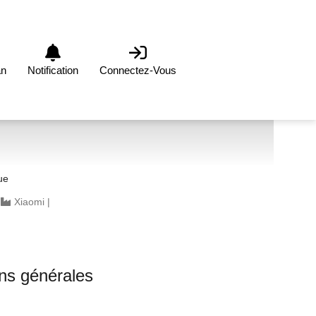
an
Notification
Connectez-Vous
ue
|
Xiaomi
|
ons générales