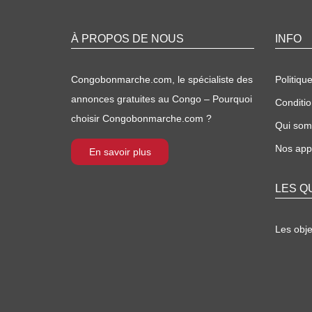
À PROPOS DE NOUS
INFO
Congobonmarche.com, le spécialiste des
Politique
annonces gratuites au Congo – Pourquoi
Conditio
choisir Congobonmarche.com ?
Qui so
Nos appl
En savoir plus
LES Q
Les obj