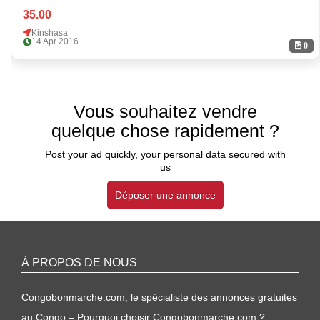
35.00
Kinshasa
14 Apr 2016
0
Vous souhaitez vendre
quelque chose rapidement ?
Post your ad quickly, your personal data secured with
us
Déposer une annonce
À PROPOS DE NOUS
Congobonmarche.com, le spécialiste des annonces gratuites
au Congo – Pourquoi choisir Congobonmarche.com ?