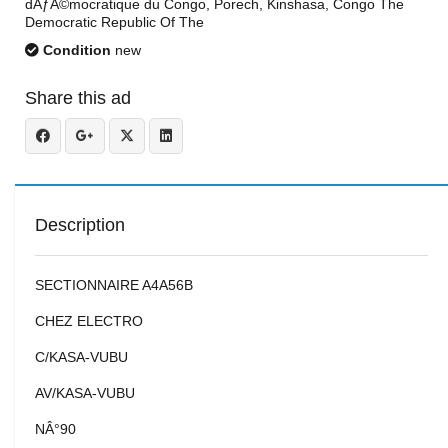
dÃƒÂ©mocratique du Congo, Porech, Kinshasa, Congo The
Democratic Republic Of The
Condition
new
Share this ad
Description
SECTIONNAIRE A4A56B
CHEZ ELECTRO
C/KASA-VUBU
AV/KASA-VUBU
NÂ°90