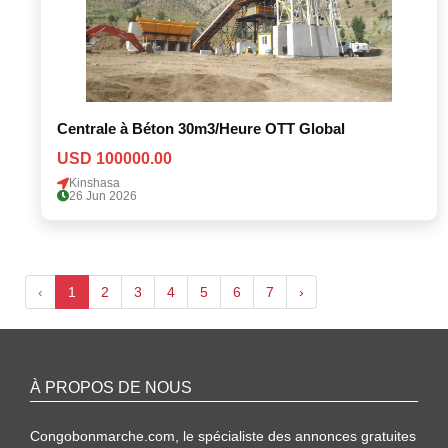
Centrale à Béton 30m3/Heure OTT Global
USD 100000.00
Kinshasa
26 Jun 2026
‹
1
2
3
4
5
6
7
›
À PROPOS DE NOUS
Congobonmarche.com, le spécialiste des annonces gratuites