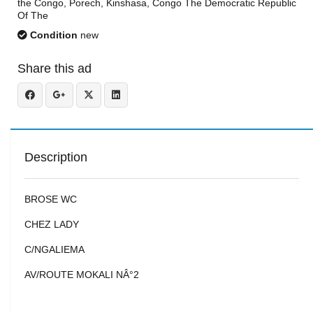
the Congo, Porech, Kinshasa, Congo The Democratic Republic
Of The
Condition
new
Share this ad
Description
BROSE WC
CHEZ LADY
C/NGALIEMA
AV/ROUTE MOKALI NÂ°2