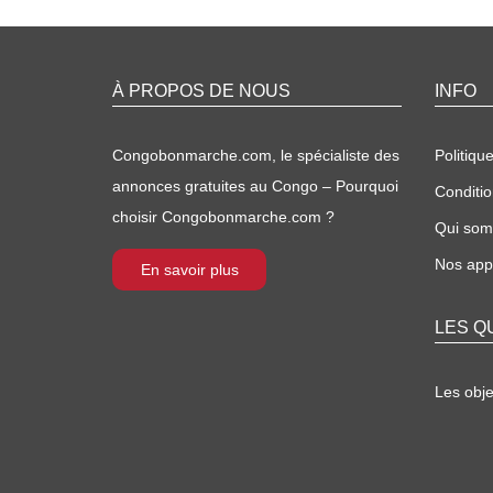
À PROPOS DE NOUS
INFO
Congobonmarche.com, le spécialiste des
Politique
annonces gratuites au Congo – Pourquoi
Conditio
choisir Congobonmarche.com ?
Qui so
Nos appl
En savoir plus
LES Q
Les obj