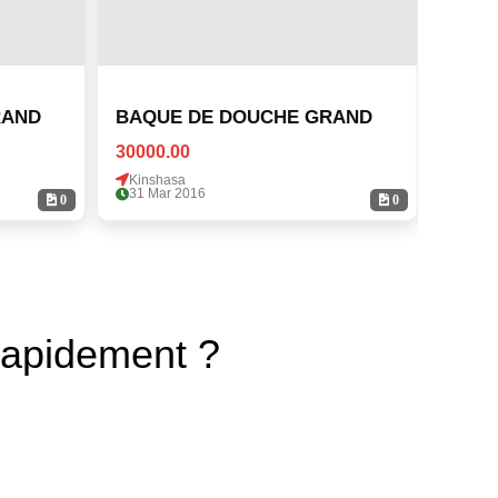
RAND
BAQUE DE DOUCHE GRAND
BAQU
30000.00
30000
Kinshasa
Kinsh
31 Mar 2016
31 Ma
0
0
rapidement ?