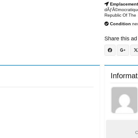
Emplacemen
dÃƒÂ©mocratique
Republic Of The
Condition
ne
Share this ad
Informat
C