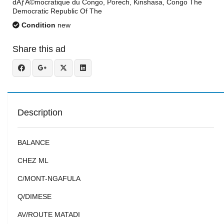
dÃƒÂ©mocratique du Congo, Porech, Kinshasa, Congo The
Democratic Republic Of The
Condition
new
Share this ad
Description
BALANCE
CHEZ ML
C/MONT-NGAFULA
Q/DIMESE
AV/ROUTE MATADI