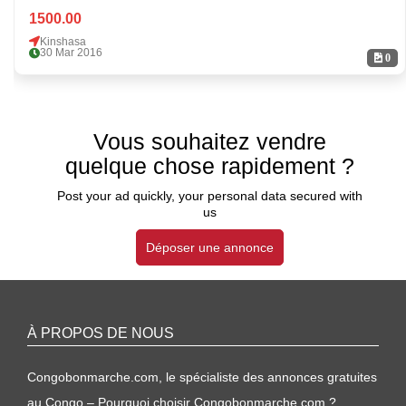
1500.00
Kinshasa
30 Mar 2016
0
Vous souhaitez vendre
quelque chose rapidement ?
Post your ad quickly, your personal data secured with
us
Déposer une annonce
À PROPOS DE NOUS
Congobonmarche.com, le spécialiste des annonces gratuites
au Congo – Pourquoi choisir Congobonmarche.com ?