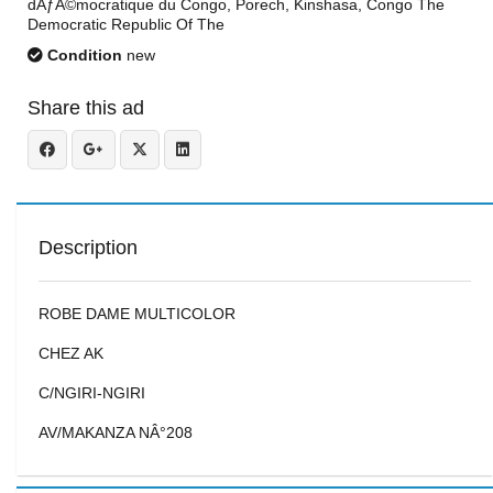
dÃƒÂ©mocratique du Congo, Porech, Kinshasa, Congo The
Democratic Republic Of The
Condition
new
Share this ad
Description
ROBE DAME MULTICOLOR
CHEZ AK
C/NGIRI-NGIRI
AV/MAKANZA NÂ°208