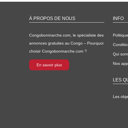
À PROPOS DE NOUS
INFO
Congobonmarche.com, le spécialiste des
Politique
annonces gratuites au Congo – Pourquoi
Conditio
choisir Congobonmarche.com ?
Qui so
Nos appl
En savoir plus
LES Q
Les obj