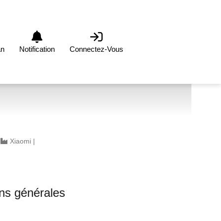
an
Notification
Connectez-Vous
|
Xiaomi
|
0
ons générales