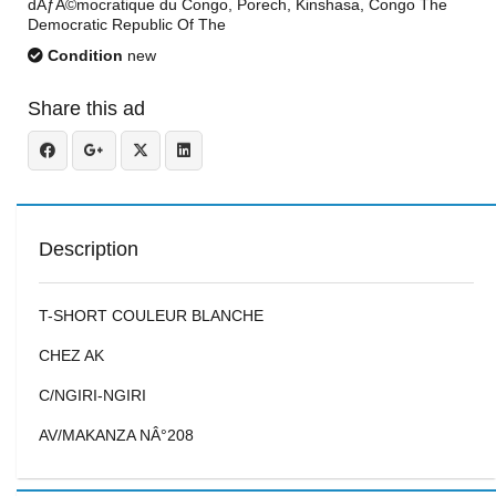
dÃƒÂ©mocratique du Congo, Porech, Kinshasa, Congo The
Democratic Republic Of The
Condition
new
Share this ad
Description
T-SHORT COULEUR BLANCHE
CHEZ AK
C/NGIRI-NGIRI
AV/MAKANZA NÂ°208