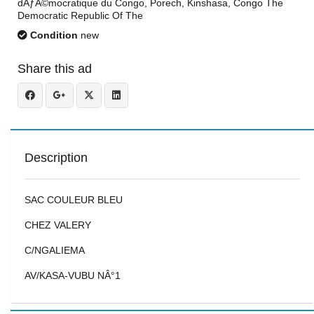
dÃƒÂ©mocratique du Congo, Porech, Kinshasa, Congo The
Democratic Republic Of The
Condition
new
Share this ad
Description
SAC COULEUR BLEU
CHEZ VALERY
C/NGALIEMA
AV/KASA-VUBU NÂ°1