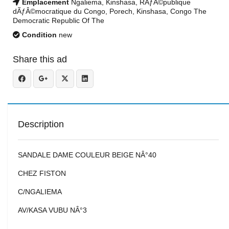
Emplacement
Ngaliema, Kinshasa, RÃƒÂ©publique
dÃƒÂ©mocratique du Congo, Porech, Kinshasa, Congo The
Democratic Republic Of The
Condition
new
Share this ad
Description
SANDALE DAME COULEUR BEIGE NÂ°40
CHEZ FISTON
C/NGALIEMA
AV/KASA VUBU NÂ°3