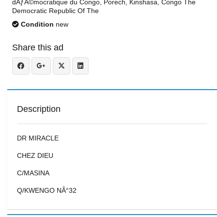
dÃƒÂ©mocratique du Congo, Porech, Kinshasa, Congo The
Democratic Republic Of The
Condition
new
Share this ad
Description
DR MIRACLE
CHEZ DIEU
C/MASINA
Q/KWENGO NÂ°32