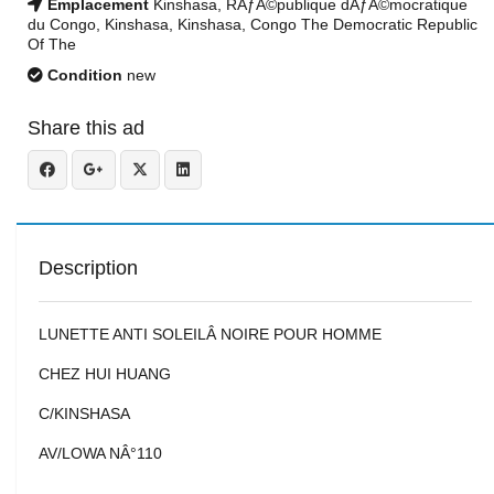
Emplacement
Kinshasa, RÃƒÂ©publique dÃƒÂ©mocratique
du Congo, Kinshasa, Kinshasa, Congo The Democratic Republic
Of The
Condition
new
Share this ad
Description
LUNETTE ANTI SOLEILÂ NOIRE POUR HOMME
CHEZ HUI HUANG
C/KINSHASA
AV/LOWA NÂ°110