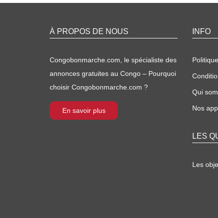
À PROPOS DE NOUS
INFO
Congobonmarche.com, le spécialiste des
Politique
annonces gratuites au Congo – Pourquoi
Conditio
choisir Congobonmarche.com ?
Qui so
Nos appl
En savoir plus
LES Q
Les obj