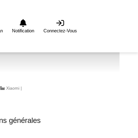
an
Notification
Connectez-Vous
|
Xiaomi
|
0
ons générales