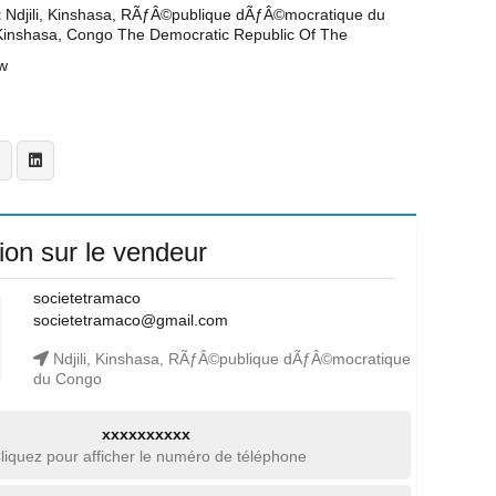
t
Ndjili, Kinshasa, RÃƒÂ©publique dÃƒÂ©mocratique du
Kinshasa, Congo The Democratic Republic Of The
w
ion sur le vendeur
societetramaco
societetramaco@gmail.com
Ndjili, Kinshasa, RÃƒÂ©publique dÃƒÂ©mocratique
du Congo
xxxxxxxxxx
liquez pour afficher le numéro de téléphone