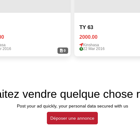
TY 63
00
2000.00
asa
Kinshasa
r 2016
22 Mar 2016
0
itez vendre quelque chose 
Post your ad quickly, your personal data secured with us
Déposer une annonce