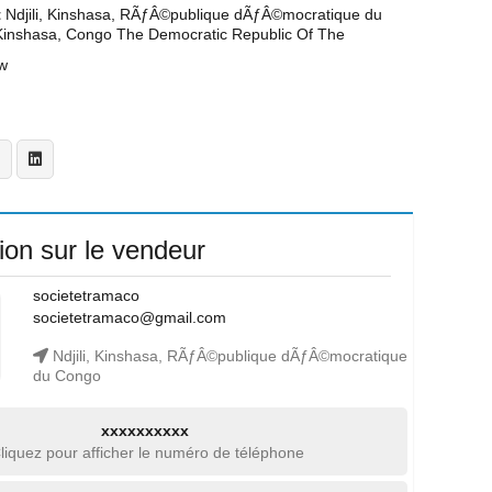
t
Ndjili, Kinshasa, RÃƒÂ©publique dÃƒÂ©mocratique du
Kinshasa, Congo The Democratic Republic Of The
w
ion sur le vendeur
societetramaco
societetramaco@gmail.com
Ndjili, Kinshasa, RÃƒÂ©publique dÃƒÂ©mocratique
du Congo
xxxxxxxxxx
liquez pour afficher le numéro de téléphone