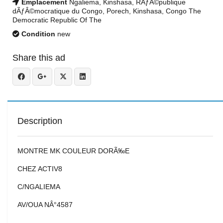
Emplacement
Ngaliema, Kinshasa, RÃƒÂ©publique
dÃƒÂ©mocratique du Congo, Porech, Kinshasa, Congo The
Democratic Republic Of The
Condition
new
Share this ad
Description
MONTRE MK COULEUR DORÃ‰E
CHEZ ACTIV8
C/NGALIEMA
AV/OUA NÂ°4587