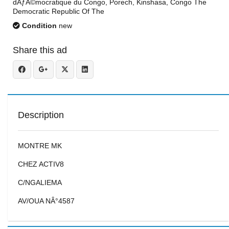
dÃƒÂ©mocratique du Congo, Porech, Kinshasa, Congo The
Democratic Republic Of The
Condition
new
Share this ad
Description
MONTRE MK
CHEZ ACTIV8
C/NGALIEMA
AV/OUA NÂ°4587