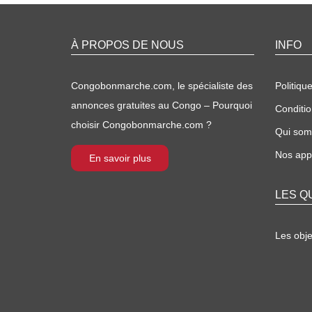
À PROPOS DE NOUS
INFO
Congobonmarche.com, le spécialiste des
Politique
annonces gratuites au Congo – Pourquoi
Conditio
choisir Congobonmarche.com ?
Qui so
Nos appl
En savoir plus
LES Q
Les obj