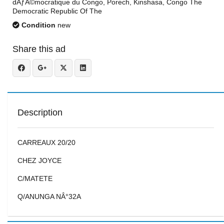
dÃƒÂ©mocratique du Congo, Porech, Kinshasa, Congo The
Democratic Republic Of The
Condition
new
Share this ad
Description
CARREAUX 20/20
CHEZ JOYCE
C/MATETE
Q/ANUNGA NÂ°32A