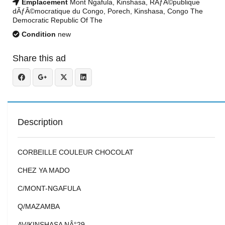
Emplacement
Mont Ngafula, Kinshasa, RÃƒÂ©publique
dÃƒÂ©mocratique du Congo, Porech, Kinshasa, Congo The
Democratic Republic Of The
Condition
new
Share this ad
Description
CORBEILLE COULEUR CHOCOLAT
CHEZ YA MADO
C/MONT-NGAFULA
Q/MAZAMBA
AV/KINSHASA NÂ°29