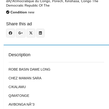
dÃƒÂ©mocratique du Congo, Porech, Kinshasa, Congo The
Democratic Republic Of The
Condition
new
Share this ad
Description
ROBE BASIN DAME LONG
CHEZ MAMAN SARA
C/KALAMU
Q/MATONGE
AV/BONGA NÂ°3