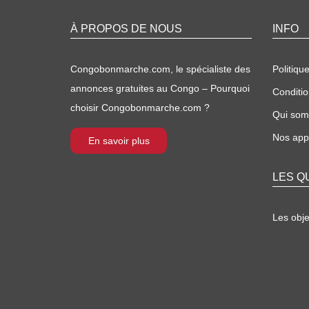
À PROPOS DE NOUS
INFO
Congobonmarche.com, le spécialiste des
Politique
annonces gratuites au Congo – Pourquoi
Conditio
choisir Congobonmarche.com ?
Qui so
Nos appl
En savoir plus
LES Q
Les obj