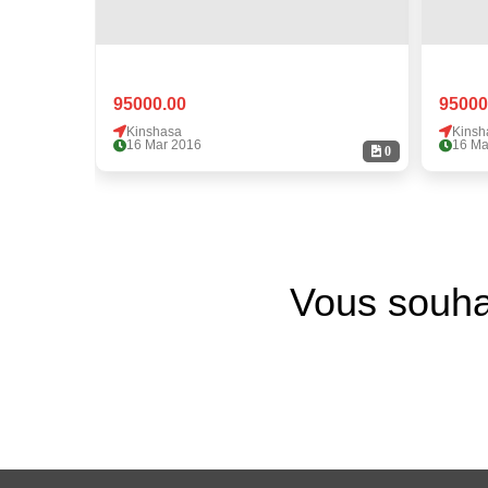
95000.00
95000
Kinshasa
Kinsh
16 Mar 2016
16 Ma
0
Vous souha