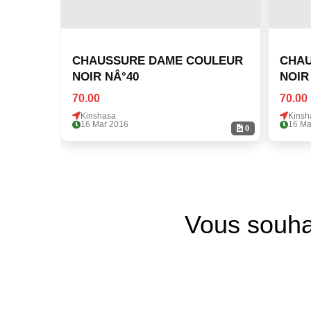
CHAUSSURE DAME COULEUR
CHAU
NOIR NÂ°40
NOIR
70.00
70.00
Kinshasa
Kinsh
16 Mar 2016
16 Ma
0
Vous souha