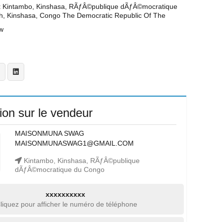
t
Kintambo, Kinshasa, RÃƒÂ©publique dÃƒÂ©mocratique
h, Kinshasa, Congo The Democratic Republic Of The
w
ion sur le vendeur
MAISONMUNA SWAG
MAISONMUNASWAG1@GMAIL.COM
Kintambo, Kinshasa, RÃƒÂ©publique
dÃƒÂ©mocratique du Congo
xxxxxxxxxx
liquez pour afficher le numéro de téléphone