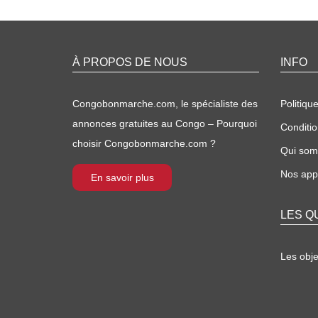
À PROPOS DE NOUS
INFO
Congobonmarche.com, le spécialiste des
Politique
annonces gratuites au Congo – Pourquoi
Conditio
choisir Congobonmarche.com ?
Qui so
Nos appl
En savoir plus
LES Q
Les obj