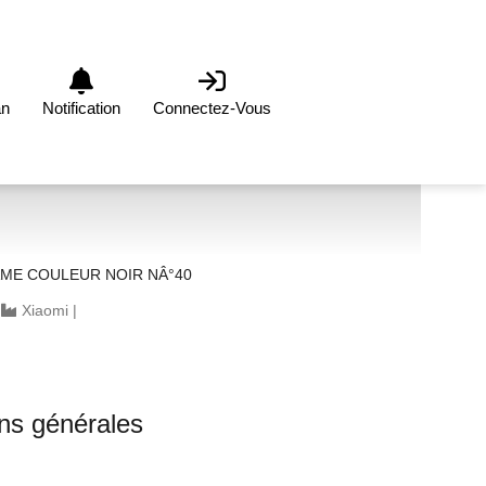
an
Notification
Connectez-Vous
ME COULEUR NOIR NÂ°40
|
Xiaomi
|
ons générales