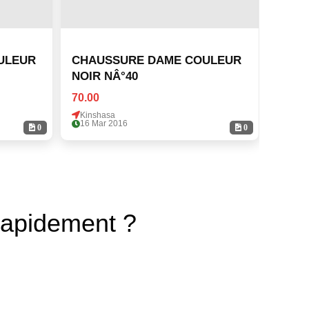
ULEUR
CHAUSSURE DAME COULEUR
CHAU
NOIR NÂ°40
NOIR
70.00
70.00
Kinshasa
Kinsh
16 Mar 2016
16 Ma
0
0
rapidement ?