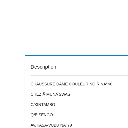
Description
CHAUSSURE DAME COULEUR NOIR NÂ°40
CHEZ Â MUNA SWAG
C/KINTAMBO
Q/BISENGO
AV/KASA-VUBU NÂ°79