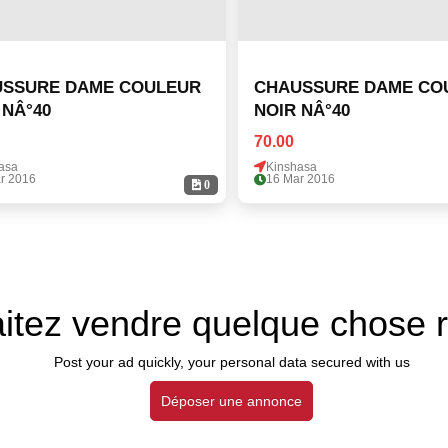
SSURE DAME COULEUR
CHAUSSURE DAME CO
 NÂ°40
NOIR NÂ°40
70.00
asa
Kinshasa
r 2016
16 Mar 2016
0
itez vendre quelque chose 
Post your ad quickly, your personal data secured with us
Déposer une annonce