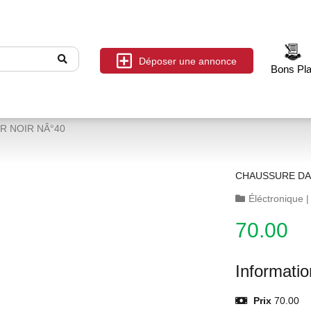
Déposer une annonce
Bons Pl
 NOIR NÂ°40
CHAUSSURE DA
Éléctronique
70.00
Informati
Prix
70.00